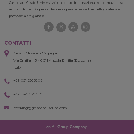
Carpigiani Gelato University è un centro internazionale di formazione al
servizio di chi già opera o desidera operare nel settore della gelateria e
pasticceria artigianale.
CONTATTI
Gelato Museum Carpigiani
Via Emilia, 45 40011 Anzola Emilia (Bologna)
Italy
+39 051 6505306
+39 344 3804701
booking@gelatomuseum.com