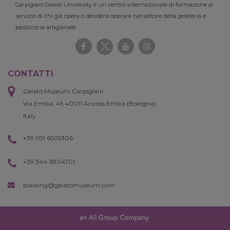
Carpigiani Gelato University è un centro internazionale di formazione al
servizio di chi già opera o desidera operare nel settore della gelateria e
pasticceria artigianale.
CONTATTI
Gelato Museum Carpigiani
Via Emilia, 45 40011 Anzola Emilia (Bologna)
Italy
+39 051 6505306
+39 344 3804701
booking@gelatomuseum.com