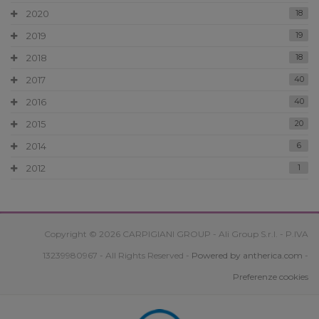
2020
18
2019
19
2018
18
2017
40
2016
40
2015
20
2014
6
2012
1
Copyright © 2026 CARPIGIANI GROUP - Ali Group S.r.l. - P.IVA
13239980967 - All Rights Reserved -
Powered by antherica.com
-
Preferenze cookies