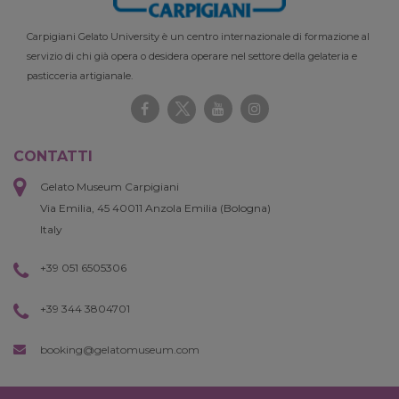
Carpigiani Gelato University è un centro internazionale di formazione al
servizio di chi già opera o desidera operare nel settore della gelateria e
pasticceria artigianale.
CONTATTI
Gelato Museum Carpigiani
Via Emilia, 45 40011 Anzola Emilia (Bologna)
Italy
+39 051 6505306
+39 344 3804701
booking@gelatomuseum.com