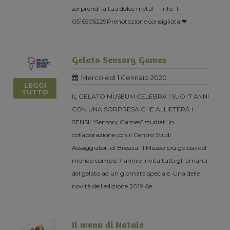
sorprendi la tua dolce metà! Info: T
0516505229Prenotazione consigliata ❤
...
Gelato Sensory Games
Mercoledi 1 Gennaio 2020
LEGGI
TUTTO
IL GELATO MUSEUM CELEBRA I SUOI 7 ANNI
CON UNA SORPRESA CHE ALLIETERÁ I
SENSII “Sensory Games” studiati in
collaborazione con il Centro Studi
Assaggiatori di Brescia. Il Museo più goloso del
mondo compie 7 anni e invita tutti gli amanti
del gelato ad un giornata speciale. Una delle
novità dell’edizione 2019 &e
...
Il menu di Natale