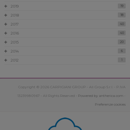
2019
19
2018
18
2017
40
2016
40
2015
20
2014
6
2012
1
Copyright © 2026 CARPIGIANI GROUP - Ali Group S.r.l. - P.IVA
13239980967 - All Rights Reserved -
Powered by antherica.com
-
Preferenze cookies