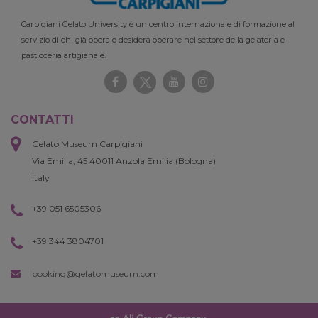
Carpigiani Gelato University è un centro internazionale di formazione al
servizio di chi già opera o desidera operare nel settore della gelateria e
pasticceria artigianale.
CONTATTI
Gelato Museum Carpigiani
Via Emilia, 45 40011 Anzola Emilia (Bologna)
Italy
+39 051 6505306
+39 344 3804701
booking@gelatomuseum.com