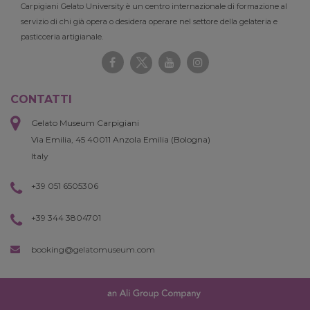
Carpigiani Gelato University è un centro internazionale di formazione al
servizio di chi già opera o desidera operare nel settore della gelateria e
pasticceria artigianale.
CONTATTI
Gelato Museum Carpigiani
Via Emilia, 45 40011 Anzola Emilia (Bologna)
Italy
+39 051 6505306
+39 344 3804701
booking@gelatomuseum.com