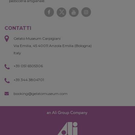
pasticceria artigianale.
CONTATTI
Gelato Museum Carpigiani
Via Emilia, 45 40011 Anzola Emilia (Bologna)
Italy
+39 051 6505306
+39 344 3804701
booking@gelatomuseum.com