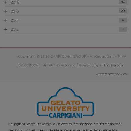
2016
40
2015
20
2014
6
2012
1
Copyright © 2026 CARPIGIANI GROUP - Ali Group S.r.l. - P.IVA
13239980967 - All Rights Reserved -
Powered by antherica.com
-
Preferenze cookies
Carpigiani Gelato University è un centro internazionale di formazione al
servizio di chi già opera o desidera operare nel settore della gelateria e