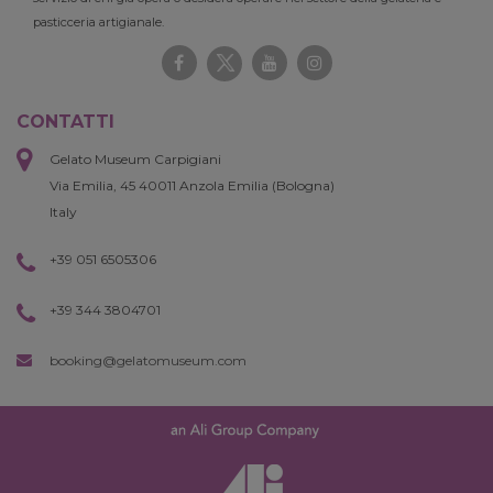
pasticceria artigianale.
CONTATTI
Gelato Museum Carpigiani
Via Emilia, 45 40011 Anzola Emilia (Bologna)
Italy
+39 051 6505306
+39 344 3804701
booking@gelatomuseum.com