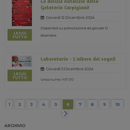
Le delizie natalizie della
Gelateria Carpigiani!
Giovedi 12 Dicembre 2024
Disponibili su prenotazione da giovedì 12
LEGGI
dicembre
TUTTO
Laboratorio - L'albero dei sogni!
Giovedi 5 Dicembre 2024
LEGGI
TUTTO
Unico turno: h17.00
1
2
3
4
5
6
7
8
9
10
ARCHIVIO