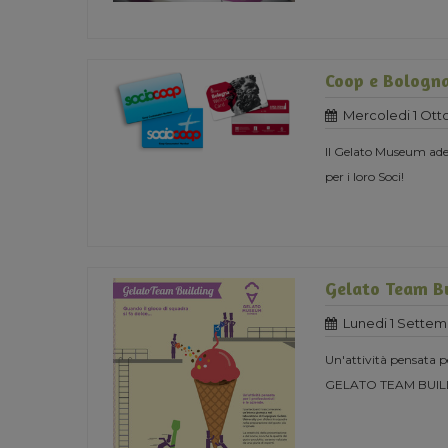
Coop e Bologn
Mercoledi 1 Ott
Il Gelato Museum ade
per i loro Soci!
Gelato Team B
Lunedi 1 Settem
Un'attività pensata pe
GELATO TEAM BUIL