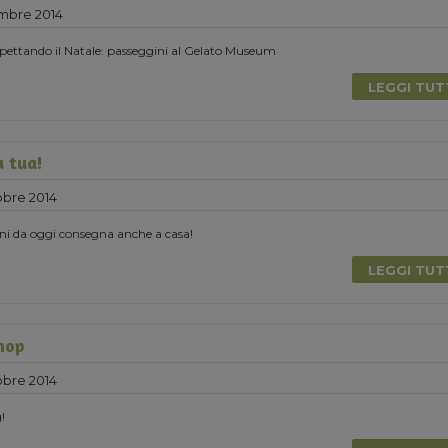
mbre 2014
pettando il Natale: passeggini al Gelato Museum
LEGGI TU
a tua!
obre 2014
ni da oggi consegna anche a casa!
LEGGI TU
shop
obre 2014
!