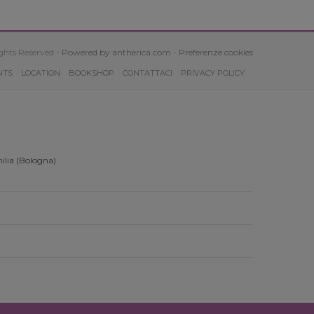
ghts Reserved -
Powered by antherica.com
-
Preferenze cookies
NTS
LOCATION
BOOKSHOP
CONTATTACI
PRIVACY POLICY
ilia (Bologna)