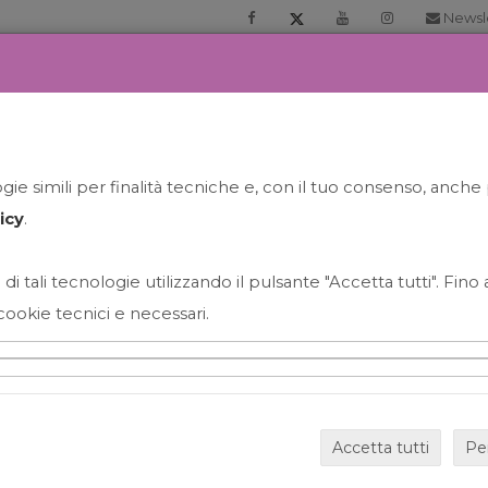
Newsl
RIA
PRENOTA LA TUA GELATO EXPERIENCE
NEWS&EVEN
ie simili per finalità tecniche e, con il tuo consenso, anche 
icy
.
 di tali tecnologie utilizzando il pulsante "Accetta tutti". Fin
cookie tecnici e necessari.
HAPPY HOUR GRECO CON
Accetta tutti
Pe