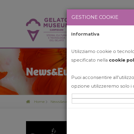
GESTIONE COOKIE
Informativa
HOME
STO
Utilizziamo cookie o tecnolog
specificato nella
cookie pol
News&Events
Puoi acconsentire all'utilizzo
opzione utilizzeremo solo i 
Home
News&events