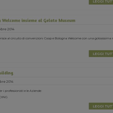
LEGGI TU
a Welcome insieme al Gelato Museum
obre 2014
risce al circuito di convenzioni Coop e Bologna Welcome con una golosissima 
LEGGI TU
uilding
bre 2014
r i professionisti e le Aziende:
DING
LEGGI TU