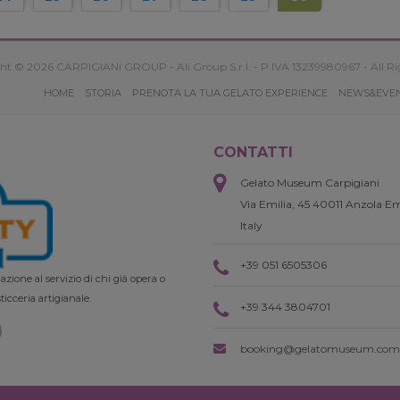
ht © 2026 CARPIGIANI GROUP - Ali Group S.r.l. - P.IVA 13239980967 - All Ri
HOME
STORIA
PRENOTA LA TUA GELATO EXPERIENCE
NEWS&EVE
CONTATTI
Gelato Museum Carpigiani
Via Emilia, 45 40011 Anzola Em
Italy
+39 051 6505306
zione al servizio di chi già opera o
ticceria artigianale.
+39 344 3804701
booking@gelatomuseum.com