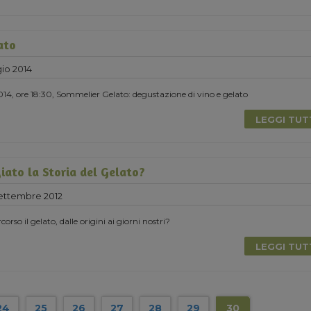
ato
io 2014
4, ore 18:30, Sommelier Gelato: degustazione di vino e gelato
LEGGI TU
iato la Storia del Gelato?
ttembre 2012
rso il gelato, dalle origini ai giorni nostri?
LEGGI TU
24
25
26
27
28
29
30