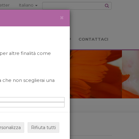
etter
Italiano
×
TS
LOCATION
BOOKSHOP
CONTATTACI
per altre finalità come
o a che non sceglierai una
rsonalizza
Rifiuta tutti
ARCHIVIO