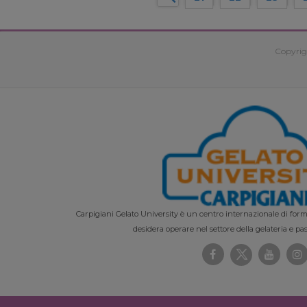
Copyrig
Carpigiani Gelato University è un centro internazionale di forma
desidera operare nel settore della gelateria e pas