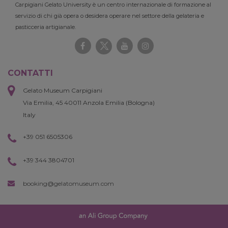
Carpigiani Gelato University è un centro internazionale di formazione al
servizio di chi già opera o desidera operare nel settore della gelateria e
pasticceria artigianale.
CONTATTI
Gelato Museum Carpigiani
Via Emilia, 45 40011 Anzola Emilia (Bologna)
Italy
+39 051 6505306
+39 344 3804701
booking@gelatomuseum.com