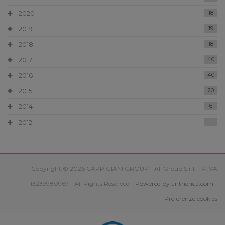
2020
18
2019
19
2018
18
2017
40
2016
40
2015
20
2014
6
2012
1
Copyright © 2026 CARPIGIANI GROUP - Ali Group S.r.l. - P.IVA
13239980967 - All Rights Reserved -
Powered by antherica.com
-
Preferenze cookies