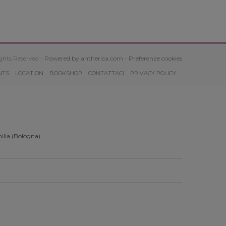
ghts Reserved -
Powered by antherica.com
-
Preferenze cookies
NTS
LOCATION
BOOKSHOP
CONTATTACI
PRIVACY POLICY
ilia (Bologna)