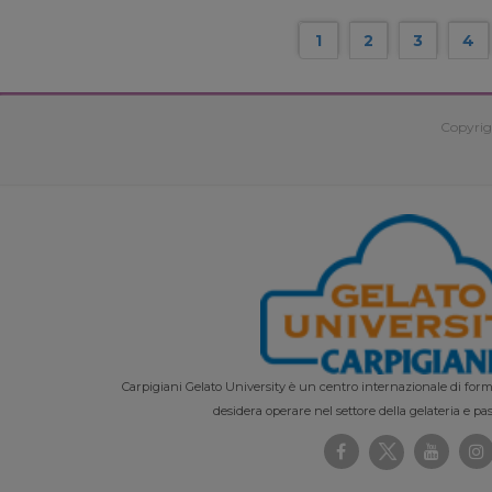
1
2
3
4
Copyrig
Carpigiani Gelato University è un centro internazionale di forma
desidera operare nel settore della gelateria e pas