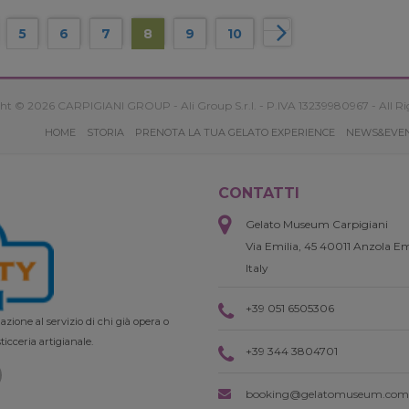
5
6
7
8
9
10
ht © 2026 CARPIGIANI GROUP - Ali Group S.r.l. - P.IVA 13239980967 - All Ri
HOME
STORIA
PRENOTA LA TUA GELATO EXPERIENCE
NEWS&EVE
CONTATTI
Gelato Museum Carpigiani
Via Emilia, 45 40011 Anzola Em
Italy
+39 051 6505306
zione al servizio di chi già opera o
ticceria artigianale.
+39 344 3804701
booking@gelatomuseum.com