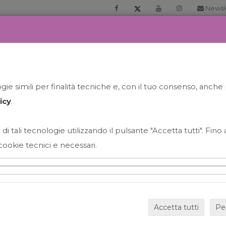
Newsl
RIA
PRENOTA LA TUA GELATO EXPERIENCE
NEWS&EVEN
ie simili per finalità tecniche e, con il tuo consenso, anche 
icy
.
 di tali tecnologie utilizzando il pulsante "Accetta tutti". Fin
cookie tecnici e necessari.
HAPPY HOUR GRECO CON
Accetta tutti
Pe