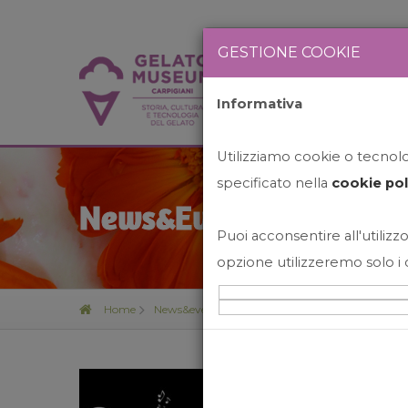
GESTIONE COOKIE
Informativa
HOME
STO
Utilizziamo cookie o tecnolog
specificato nella
cookie pol
News&Events
Puoi acconsentire all'utilizzo
opzione utilizzeremo solo i 
Home
News&events