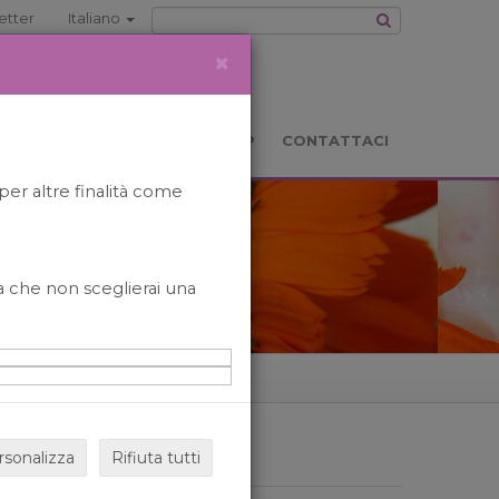
etter
Italiano
×
TS
LOCATION
BOOKSHOP
CONTATTACI
per altre finalità come
o a che non sceglierai una
rsonalizza
Rifiuta tutti
ARCHIVIO