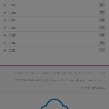
2019
19
2018
18
2017
40
2016
40
2015
20
2014
6
2012
1
Copyright © 2026 CARPIGIANI GROUP - Ali Group S.r.l. - P.IVA
13239980967 - All Rights Reserved -
Powered by antherica.com
-
Preferenze cookies