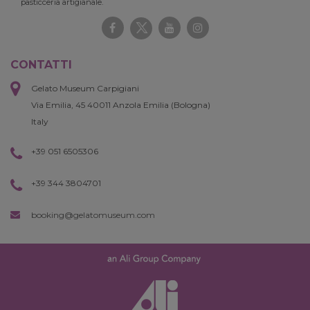
pasticceria artigianale.
CONTATTI
Gelato Museum Carpigiani
Via Emilia, 45 40011 Anzola Emilia (Bologna)
Italy
+39 051 6505306
+39 344 3804701
booking@gelatomuseum.com