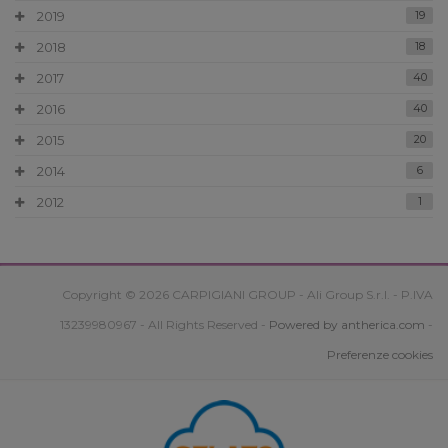
2019
19
2018
18
2017
40
2016
40
2015
20
2014
6
2012
1
Copyright © 2026 CARPIGIANI GROUP - Ali Group S.r.l. - P.IVA
13239980967 - All Rights Reserved -
Powered by antherica.com
-
Preferenze cookies