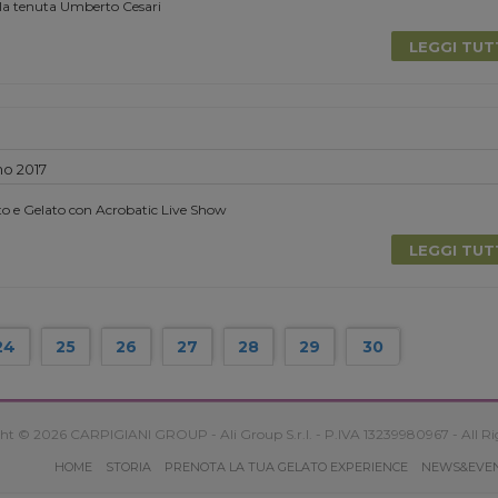
la tenuta Umberto Cesari
LEGGI TU
no 2017
to e Gelato con Acrobatic Live Show
LEGGI TU
24
25
26
27
28
29
30
ht © 2026 CARPIGIANI GROUP - Ali Group S.r.l. - P.IVA 13239980967 - All Ri
HOME
STORIA
PRENOTA LA TUA GELATO EXPERIENCE
NEWS&EVE