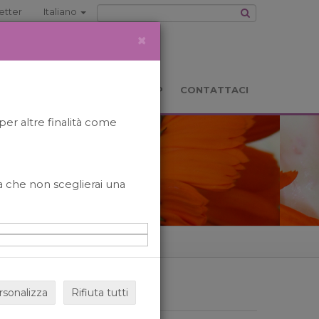
etter
Italiano
×
TS
LOCATION
BOOKSHOP
CONTATTACI
per altre finalità come
o a che non sceglierai una
rsonalizza
Rifiuta tutti
ARCHIVIO