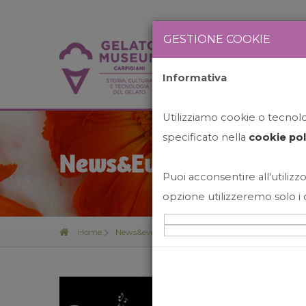
GESTIONE COOKIE
Informativa
HOME
STO
Utilizziamo cookie o tecnolog
specificato nella
cookie pol
News&Events
Puoi acconsentire all'utilizzo
opzione utilizzeremo solo i 
Home
News&events