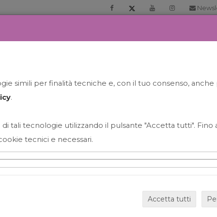
Newsl
RIA
PRENOTA LA TUA GELATO EXPERIENCE
NEWS&EVEN
ie simili per finalità tecniche e, con il tuo consenso, anche 
icy
.
 di tali tecnologie utilizzando il pulsante "Accetta tutti". Fin
cookie tecnici e necessari.
HAPPY HOUR GRECO CON
Accetta tutti
Pe