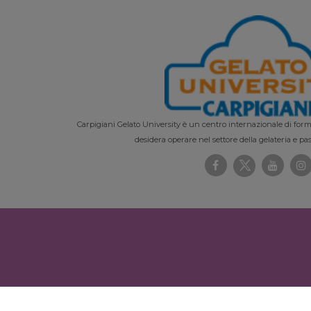
Carpigiani Gelato University è un centro internazionale di forma
desidera operare nel settore della gelateria e pas