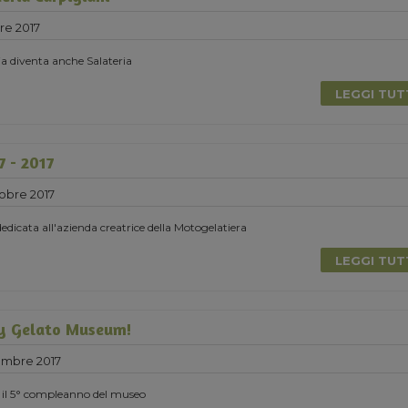
re 2017
ia diventa anche Salateria
LEGGI TU
7 - 2017
obre 2017
icata all'azienda creatrice della Motogelatiera
LEGGI TU
y Gelato Museum!
embre 2017
 il 5° compleanno del museo