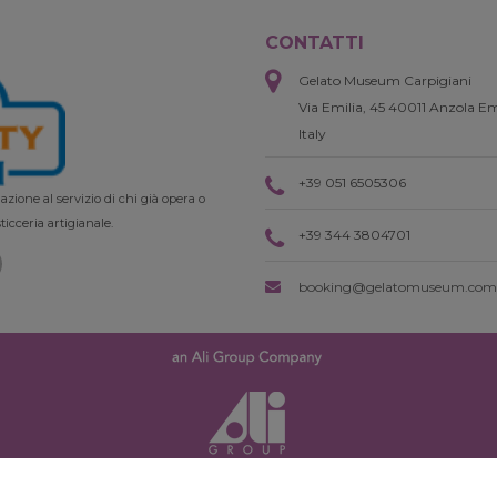
CONTATTI
Gelato Museum Carpigiani
Via Emilia, 45 40011 Anzola Em
Italy
+39 051 6505306
zione al servizio di chi già opera o
ticceria artigianale.
+39 344 3804701
booking@gelatomuseum.com