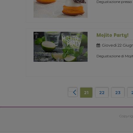
Degustazione presso 
Mojito Party!
Giovedi 22 Giug
Degustazione di Moji
21
22
23
Copyrig