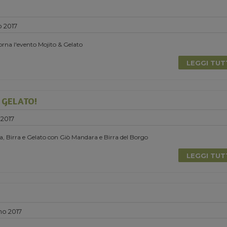
o 2017
torna l'evento Mojito & Gelato
LEGGI TU
E GELATO!
 2017
, Birra e Gelato con Giò Mandara e Birra del Borgo
LEGGI TU
no 2017