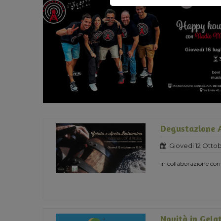
Degustazione A
Giovedi 12 Ottob
in collaborazione con
Novità in Gelat