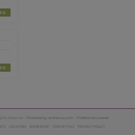
TTO
TTO
ghts Reserved -
Powered by antherica.com
-
Preferenze cookies
NTS
LOCATION
BOOKSHOP
CONTATTACI
PRIVACY POLICY