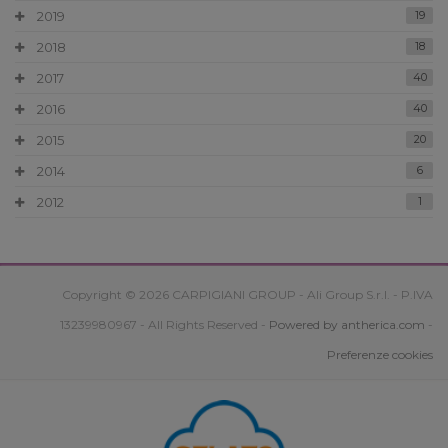
2019
19
2018
18
2017
40
2016
40
2015
20
2014
6
2012
1
Copyright © 2026 CARPIGIANI GROUP - Ali Group S.r.l. - P.IVA
13239980967 - All Rights Reserved -
Powered by antherica.com
-
Preferenze cookies