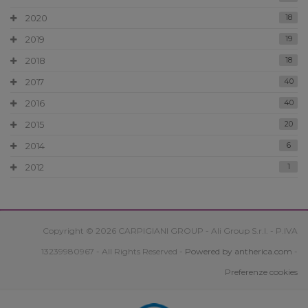
2020
18
2019
19
2018
18
2017
40
2016
40
2015
20
2014
6
2012
1
Copyright © 2026 CARPIGIANI GROUP - Ali Group S.r.l. - P.IVA
13239980967 - All Rights Reserved -
Powered by antherica.com
-
Preferenze cookies