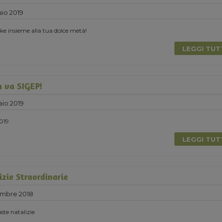
io 2019
e insieme alla tua dolce metà!
LEGGI TU
 va SIGEP!
aio 2019
2019
LEGGI TU
zie Straordinarie
embre 2018
ste natalizie