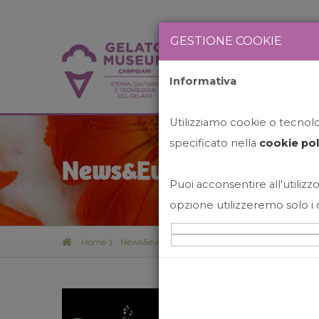
GESTIONE COOKIE
Informativa
HOME
STO
Utilizziamo cookie o tecnolog
specificato nella
cookie pol
News&Events
Puoi acconsentire all'utilizzo
opzione utilizzeremo solo i 
Home
News&events