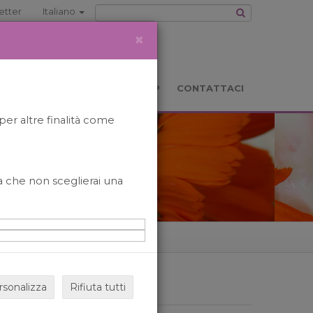
etter
Italiano
×
TS
LOCATION
BOOKSHOP
CONTATTACI
per altre finalità come
o a che non sceglierai una
rsonalizza
Rifiuta tutti
ARCHIVIO