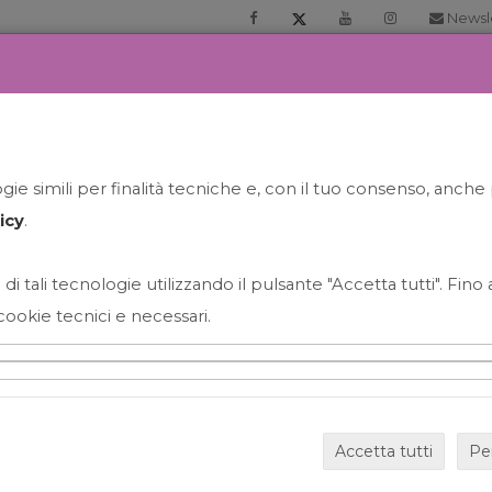
Newsl
RIA
PRENOTA LA TUA GELATO EXPERIENCE
NEWS&EVEN
ie simili per finalità tecniche e, con il tuo consenso, anche 
icy
.
 di tali tecnologie utilizzando il pulsante "Accetta tutti". Fin
cookie tecnici e necessari.
HAPPY HOUR GRECO CON
Accetta tutti
Pe