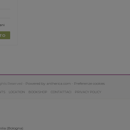
ani
TTO
ghts Reserved -
Powered by antherica.com
-
Preferenze cookies
NTS
LOCATION
BOOKSHOP
CONTATTACI
PRIVACY POLICY
ilia (Bologna)