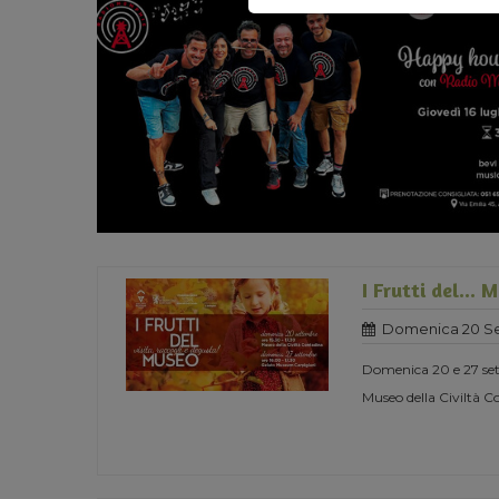
I Frutti del... 
Domenica 20 Se
Domenica 20 e 27 sett
Museo della Civiltà 