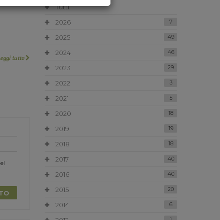
Tutti
2026
7
2025
49
2024
46
Leggi tutto
2023
29
2022
3
2021
5
2020
18
2019
19
2018
18
2017
40
el
2016
40
2015
20
TTO
2014
6
1