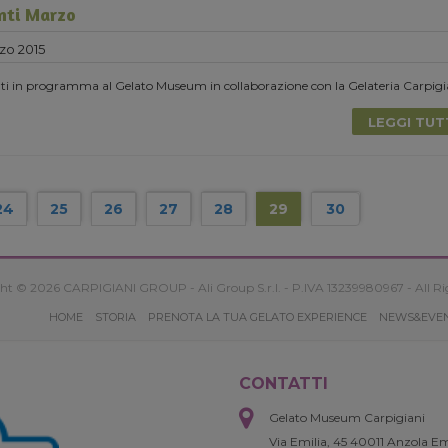
nti Marzo
zo 2015
enti in programma al Gelato Museum in collaborazione con la Gelateria Carpigi
LEGGI TU
24
25
26
27
28
29
30
ht © 2026 CARPIGIANI GROUP - Ali Group S.r.l. - P.IVA 13239980967 - All Ri
HOME
STORIA
PRENOTA LA TUA GELATO EXPERIENCE
NEWS&EVE
CONTATTI
Gelato Museum Carpigiani
Via Emilia, 45 40011 Anzola Em