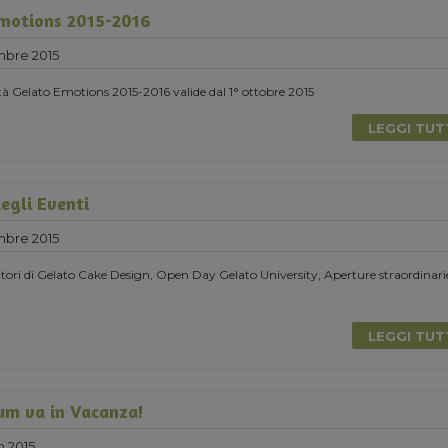
motions 2015-2016
mbre 2015
ità Gelato Emotions 2015-2016 valide dal 1° ottobre 2015
LEGGI TU
egli Eventi
mbre 2015
ori di Gelato Cake Design, Open Day Gelato University, Aperture straordinarie
LEGGI TU
um va in Vacanza!
o 2015