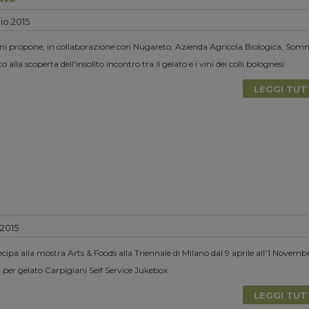
io 2015
ani propone, in collaborazione con Nugareto, Azienda Agricola Biologica, Somm
 alla scoperta dell'insolito incontro tra il gelato e i vini dei colli bolognesi
LEGGI TU
 2015
pa alla mostra Arts & Foods alla Triennale di Milano dal 9 aprile all'1 Novemb
per gelato Carpigiani Self Service Jukebox
LEGGI TU