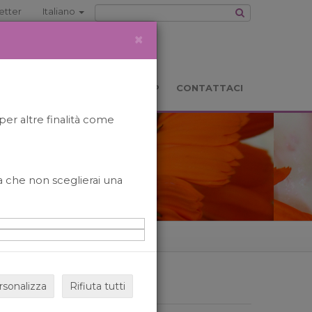
etter
Italiano
×
TS
LOCATION
BOOKSHOP
CONTATTACI
per altre finalità come
o a che non sceglierai una
rsonalizza
Rifiuta tutti
ARCHIVIO