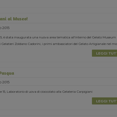
dani al Museo!
 2015
, è stata inaugurata una nuova area tematica all'interno del Gelato Museum
dei Gelatieri Zoldano Cadorini, i primi ambasciatori del Gelato Artigianale nel m
LEGGI TU
 Pasqua
 2015
 15, Laboratorio di uova di cioccolato alla Gelateria Carpigiani
LEGGI TU