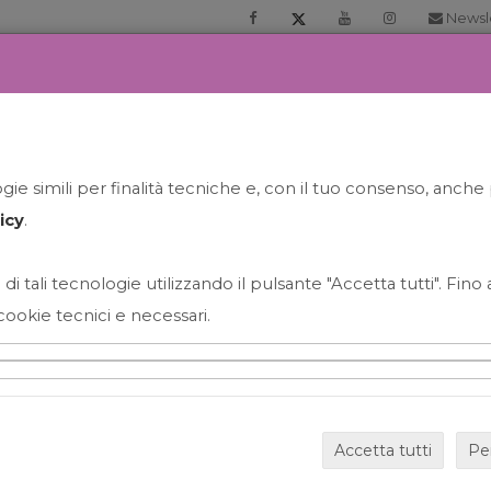
Newsl
RIA
PRENOTA LA TUA GELATO EXPERIENCE
NEWS&EVEN
ie simili per finalità tecniche e, con il tuo consenso, anche 
icy
.
 di tali tecnologie utilizzando il pulsante "Accetta tutti". Fin
cookie tecnici e necessari.
HAPPY HOUR GRECO CON
Accetta tutti
Pe