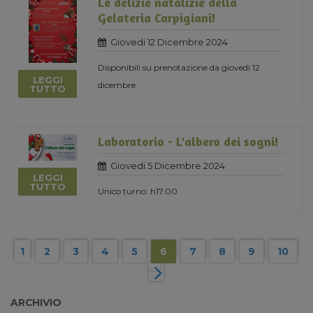
Le delizie natalizie della
Gelateria Carpigiani!
Giovedi 12 Dicembre 2024
Disponibili su prenotazione da giovedì 12
LEGGI
dicembre
TUTTO
Laboratorio - L'albero dei sogni!
Giovedi 5 Dicembre 2024
LEGGI
TUTTO
Unico turno: h17.00
1
2
3
4
5
6
7
8
9
10
ARCHIVIO