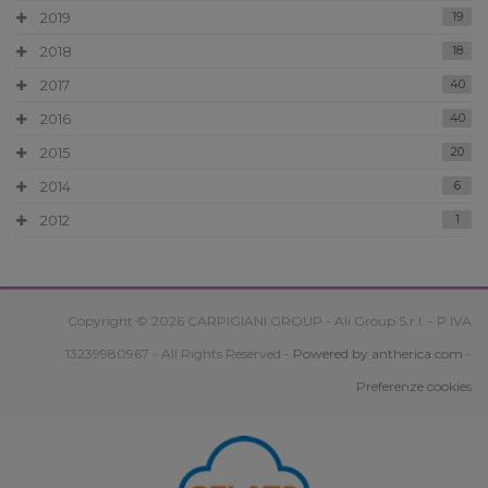
2019
19
2018
18
2017
40
2016
40
2015
20
2014
6
2012
1
Copyright © 2026 CARPIGIANI GROUP - Ali Group S.r.l. - P.IVA
13239980967 - All Rights Reserved -
Powered by antherica.com
-
Preferenze cookies