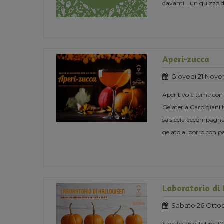
davanti… un guizzo del
Aperi-zucca
Giovedi 21 Nove
Aperitivo a tema con
Gelateria Carpigiani!
salsiccia accompagnate
gelato al porro con p
Laboratorio di
Sabato 26 Ottob
Sabato 26 ottobre 201