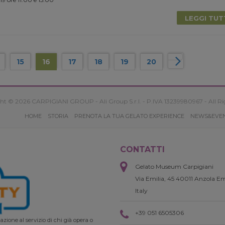
LEGGI TU
15
16
17
18
19
20
ht © 2026 CARPIGIANI GROUP - Ali Group S.r.l. - P.IVA 13239980967 - All Ri
HOME
STORIA
PRENOTA LA TUA GELATO EXPERIENCE
NEWS&EVE
CONTATTI
Gelato Museum Carpigiani
Via Emilia, 45 40011 Anzola Em
Italy
+39 051 6505306
zione al servizio di chi già opera o