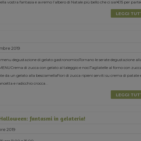
la vostra fantasia e avremo l’albero di Natale più bello che ci sia!€15 per parte
LEGGI TU
mbre 2019
 menu degustazione di gelato gastronomicoTornano le serate degustazione all
MENUCrema di zucca con gelato al taleggio e nociTagliatelle al forno con zucc
 da un gelato alla besciamellaFiori di zucca ripieni serviti su crema di patate 
ancetta e radicchio crocca
...
LEGGI TU
 Halloween: fantasmi in gelateria!
re 2019
9 ore 11:00 e 15:00