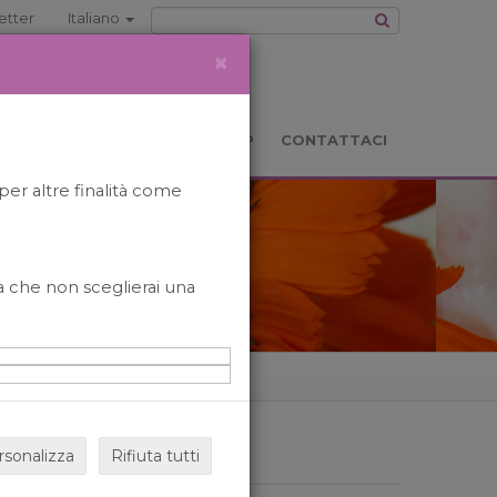
etter
Italiano
×
TS
LOCATION
BOOKSHOP
CONTATTACI
per altre finalità come
o a che non sceglierai una
rsonalizza
Rifiuta tutti
ARCHIVIO