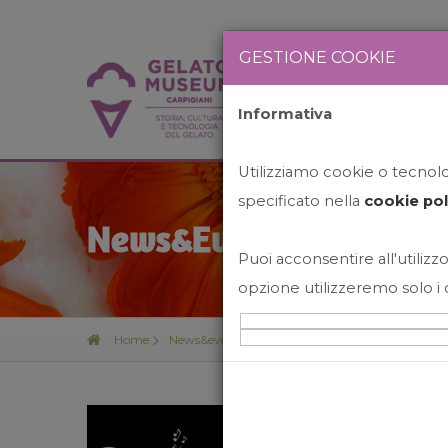
GESTIONE COOKIE
Informativa
HOME
STO
Utilizziamo cookie o tecnolog
specificato nella
cookie pol
News&Events
Puoi acconsentire all'utilizzo
opzione utilizzeremo solo i 
Home
News&events