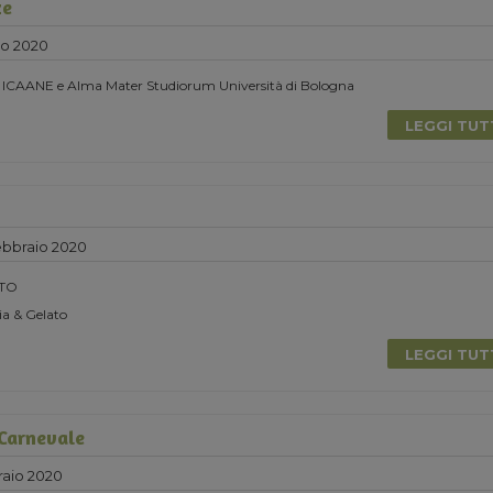
ze
zo 2020
n ICAANE e Alma Mater Studiorum Università di Bologna
LEGGI TU
bbraio 2020
TO
a & Gelato
LEGGI TU
 Carnevale
aio 2020