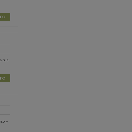
TTO
la tua
TTO
nsory