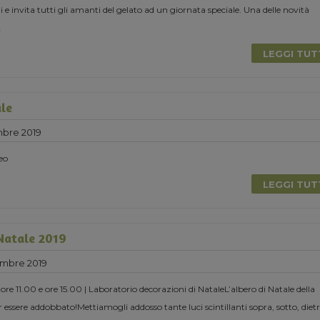
 invita tutti gli amanti del gelato ad un giornata speciale. Una delle novità
.
LEGGI TU
ale
mbre 2019
eo
LEGGI TU
 Natale 2019
mbre 2019
e 11.00 e ore 15.00 | Laboratorio decorazioni di NataleL’albero di Natale della
 essere addobbato!Mettiamogli addosso tante luci scintillanti sopra, sotto, dietr