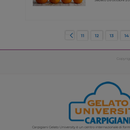
11
12
13
14
Copyrig
Carpigiani Gelato University è un centro internazionale di forma