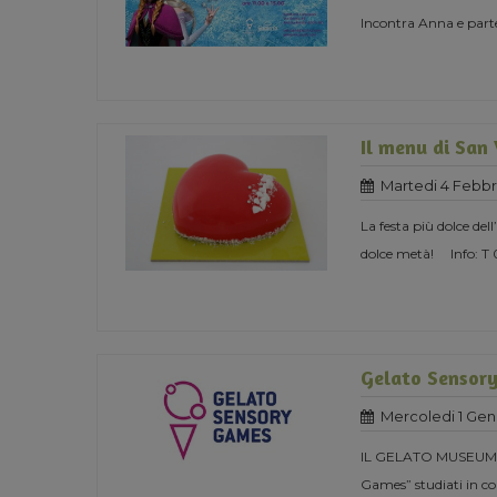
Incontra Anna e parte
Il menu di San
Martedi 4 Febbr
La festa più dolce del
dolce metà! Info: T
Gelato Sensor
Mercoledi 1 Gen
IL GELATO MUSEUM 
Games” studiati in col