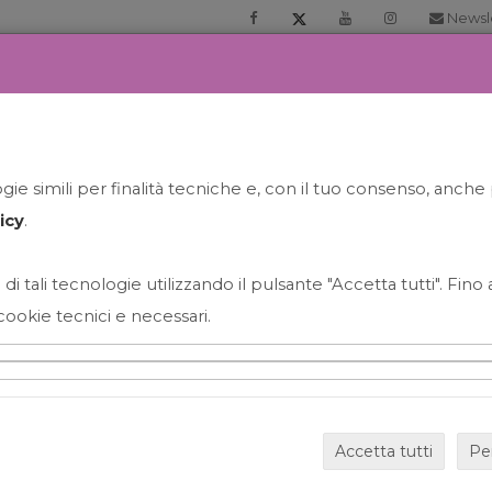
Newsl
RIA
PRENOTA LA TUA GELATO EXPERIENCE
NEWS&EVEN
ie simili per finalità tecniche e, con il tuo consenso, anche 
icy
.
 di tali tecnologie utilizzando il pulsante "Accetta tutti". Fin
cookie tecnici e necessari.
HAPPY HOUR GRECO CON
Accetta tutti
Pe