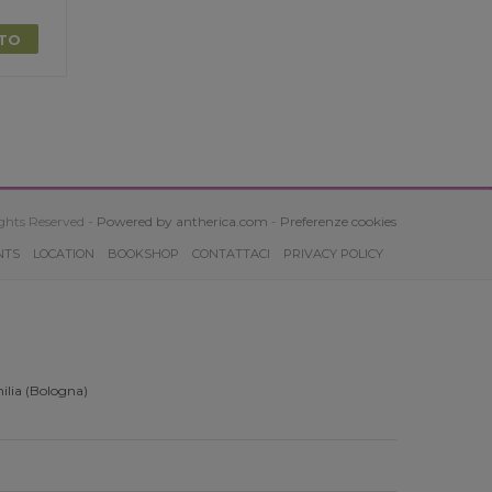
TTO
ghts Reserved -
Powered by antherica.com
-
Preferenze cookies
NTS
LOCATION
BOOKSHOP
CONTATTACI
PRIVACY POLICY
ilia (Bologna)