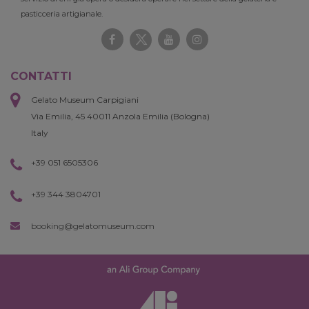
pasticceria artigianale.
CONTATTI
Gelato Museum Carpigiani
Via Emilia, 45 40011 Anzola Emilia (Bologna)
Italy
+39 051 6505306
+39 344 3804701
booking@gelatomuseum.com