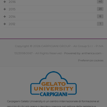
2016
40
2015
20
2014
6
2012
1
Copyright © 2026 CARPIGIANI GROUP - Ali Group S.r.l. - P.IVA
13239980967 - All Rights Reserved -
Powered by antherica.com
-
Preferenze cookies
Carpigiani Gelato University è un centro internazionale di formazione al
servizio di chi già opera o desidera operare nel settore della gelateria e