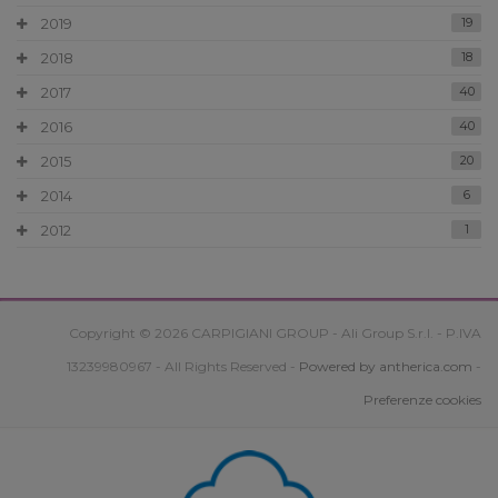
2019
19
2018
18
2017
40
2016
40
2015
20
2014
6
2012
1
Copyright © 2026 CARPIGIANI GROUP - Ali Group S.r.l. - P.IVA
13239980967 - All Rights Reserved -
Powered by antherica.com
-
Preferenze cookies