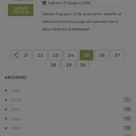
Sabato 11 Giugno 2016
LEGGI
TUTTO
Sabato 11 giugno 2016, scopriamo i benefici di
abbinare la pratica yoga allo speciale menù
detox dedicato al bellessere!
21
22
23
24
25
26
27
28
29
30
ARCHIVIO
Tutti
2026
7
2025
49
2024
46
2023
29