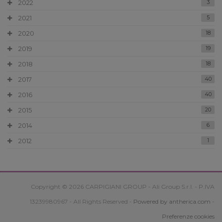
2022
3
2021
5
2020
18
2019
19
2018
18
2017
40
2016
40
2015
20
2014
6
2012
1
Copyright © 2026 CARPIGIANI GROUP - Ali Group S.r.l. - P.IVA
13239980967 - All Rights Reserved -
Powered by antherica.com
-
Preferenze cookies