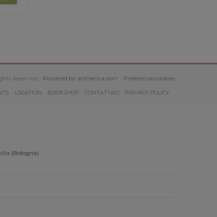
ghts Reserved -
Powered by antherica.com
-
Preferenze cookies
NTS
LOCATION
BOOKSHOP
CONTATTACI
PRIVACY POLICY
ilia (Bologna)