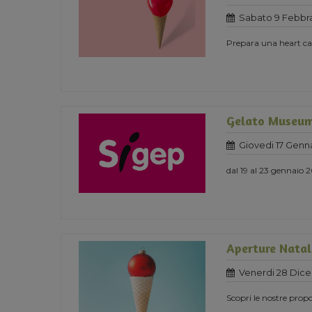
Sabato 9 Febbra
Prepara una heart cak
Gelato Museum
Giovedi 17 Genn
dal 19 al 23 gennaio 
Aperture Natali
Venerdi 28 Dic
Scopri le nostre propo