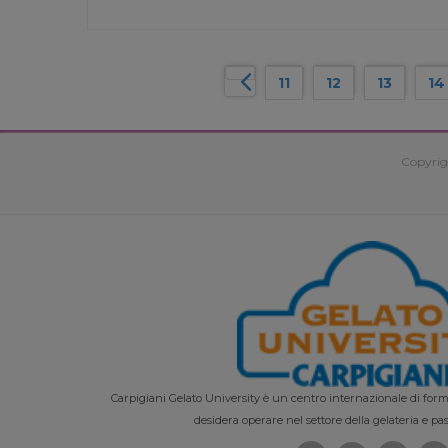
11
12
13
14
Copyrig
Carpigiani Gelato University è un centro internazionale di forma
desidera operare nel settore della gelateria e pas