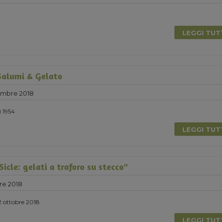
LEGGI TU
Salumi & Gelato
embre 2018
i 1954
LEGGI TU
icle: gelati a traforo su stecco"
re 2018
2 ottobre 2018
LEGGI TU