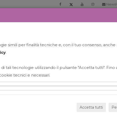
Newsl
RIA
PRENOTA LA TUA GELATO EXPERIENCE
NEWS&EVEN
ie simili per finalità tecniche e, con il tuo consenso, anche 
icy
.
 di tali tecnologie utilizzando il pulsante "Accetta tutti". Fin
cookie tecnici e necessari.
HAPPY HOUR GRECO CON
Accetta tutti
Pe