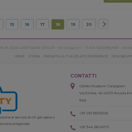
15
16
17
18
19
20
ht © 2026 CARPIGIANI GROUP - Ali Group S.r.l. - P.IVA 13239980967 - All Ri
HOME
STORIA
PRENOTA LA TUA GELATO EXPERIENCE
NEWS&EVE
CONTATTI
Gelato Museum Carpigiani
Via Emilia, 45 40011 Anzola Em
Italy
+39 051 6505306
zione al servizio di chi già opera o
ticceria artigianale.
+39 344 3804701