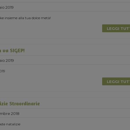
io 2019
e insieme alla tua dolce metà!
LEGGI TU
 va SIGEP!
aio 2019
2019
LEGGI TU
zie Straordinarie
embre 2018
ste natalizie