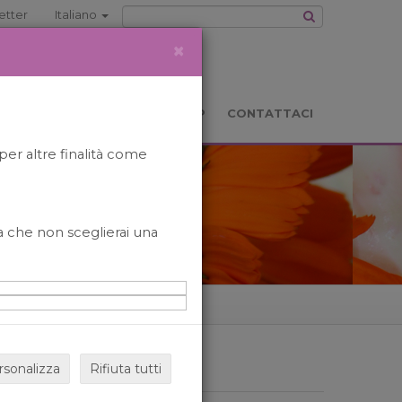
etter
Italiano
×
TS
LOCATION
BOOKSHOP
CONTATTACI
per altre finalità come
o a che non sceglierai una
rsonalizza
Rifiuta tutti
ARCHIVIO