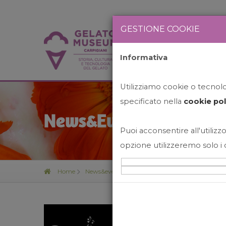
GESTIONE COOKIE
Informativa
HOME
STO
Utilizziamo cookie o tecnolog
specificato nella
cookie pol
News&Events
Puoi acconsentire all'utilizzo
opzione utilizzeremo solo i 
Home
News&events