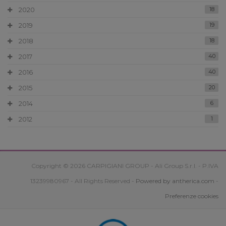
2020
18
2019
19
2018
18
2017
40
2016
40
2015
20
2014
6
2012
1
Copyright © 2026 CARPIGIANI GROUP - Ali Group S.r.l. - P.IVA
13239980967 - All Rights Reserved -
Powered by antherica.com
-
Preferenze cookies