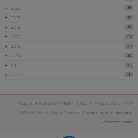
2020
18
2019
19
2018
18
2017
40
2016
40
2015
20
2014
6
2012
1
Copyright © 2026 CARPIGIANI GROUP - Ali Group S.r.l. - P.IVA
13239980967 - All Rights Reserved -
Powered by antherica.com
-
Preferenze cookies