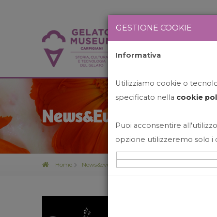
GESTIONE COOKIE
Informativa
HOME
STO
Utilizziamo cookie o tecnolog
specificato nella
cookie pol
News&Events
Puoi acconsentire all'utilizzo
opzione utilizzeremo solo i 
Home
News&events