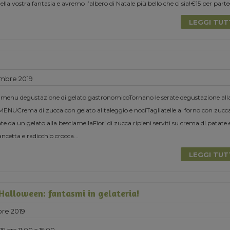
la vostra fantasia e avremo l’albero di Natale più bello che ci sia!€15 per parte
LEGGI TU
mbre 2019
 menu degustazione di gelato gastronomicoTornano le serate degustazione all
MENUCrema di zucca con gelato al taleggio e nociTagliatelle al forno con zucc
 da un gelato alla besciamellaFiori di zucca ripieni serviti su crema di patate 
ancetta e radicchio crocca
...
LEGGI TU
 Halloween: fantasmi in gelateria!
re 2019
9 ore 11:00 e 15:00