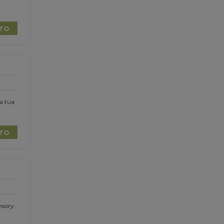
TTO
la tua
TTO
nsory