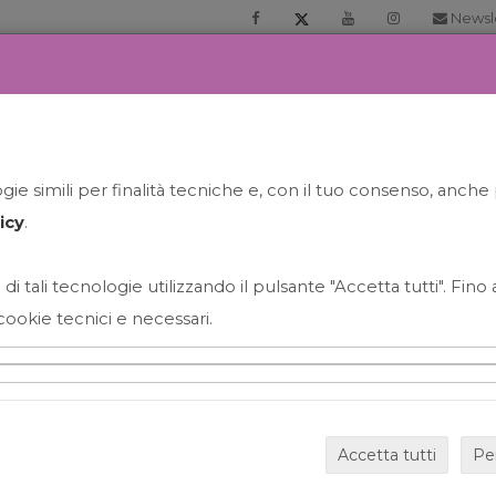
Newsl
RIA
PRENOTA LA TUA GELATO EXPERIENCE
NEWS&EVEN
ie simili per finalità tecniche e, con il tuo consenso, anche 
icy
.
 di tali tecnologie utilizzando il pulsante "Accetta tutti". Fin
cookie tecnici e necessari.
HAPPY HOUR GRECO CON
Accetta tutti
Pe