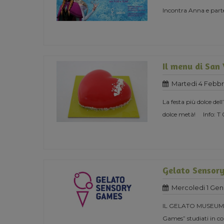
Incontra Anna e parte
Il menu di San
Martedi 4 Febbr
La festa più dolce del
dolce metà! Info: T
Gelato Sensor
Mercoledi 1 Gen
IL GELATO MUSEUM 
Games” studiati in col