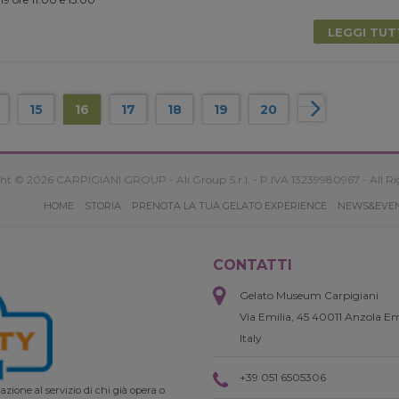
LEGGI TU
15
16
17
18
19
20
ht © 2026 CARPIGIANI GROUP - Ali Group S.r.l. - P.IVA 13239980967 - All Ri
HOME
STORIA
PRENOTA LA TUA GELATO EXPERIENCE
NEWS&EVE
CONTATTI
Gelato Museum Carpigiani
Via Emilia, 45 40011 Anzola Em
Italy
+39 051 6505306
zione al servizio di chi già opera o