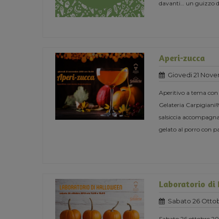
davanti… un guizzo del
Aperi-zucca
Giovedi 21 Nove
Aperitivo a tema con
Gelateria Carpigiani!
salsiccia accompagnate
gelato al porro con p
Laboratorio di
Sabato 26 Ottob
Sabato 26 ottobre 201