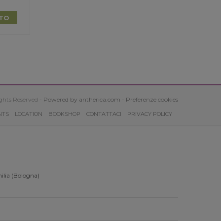
TTO
ghts Reserved -
Powered by antherica.com
-
Preferenze cookies
NTS
LOCATION
BOOKSHOP
CONTATTACI
PRIVACY POLICY
ilia (Bologna)