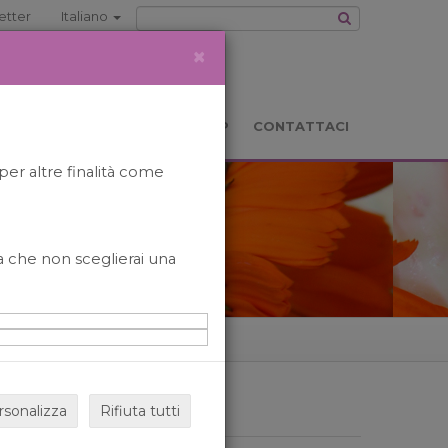
etter
Italiano
×
TS
LOCATION
BOOKSHOP
CONTATTACI
per altre finalità come
o a che non sceglierai una
rsonalizza
Rifiuta tutti
ARCHIVIO