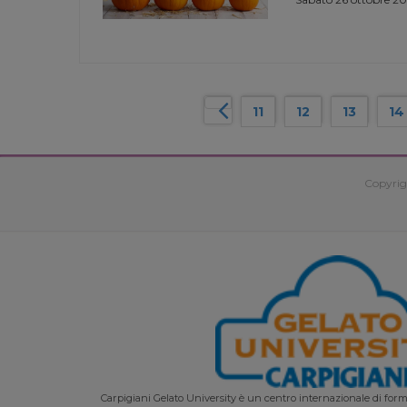
11
12
13
14
Copyrig
Carpigiani Gelato University è un centro internazionale di forma