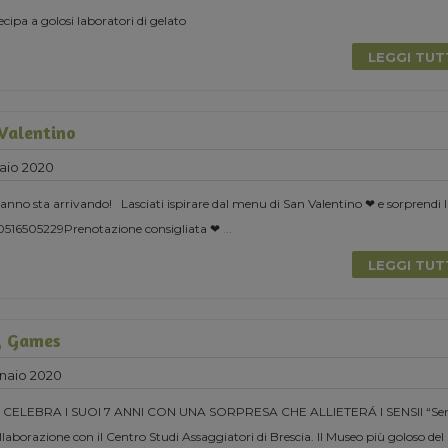
cipa a golosi laboratori di gelato
LEGGI TU
 Valentino
aio 2020
l’anno sta arrivando! Lasciati ispirare dal menu di San Valentino ❤ e sorprendi 
 0516505229Prenotazione consigliata ❤
...
LEGGI TU
y Games
naio 2020
CELEBRA I SUOI 7 ANNI CON UNA SORPRESA CHE ALLIETERÁ I SENSII “Se
laborazione con il Centro Studi Assaggiatori di Brescia. Il Museo più goloso del