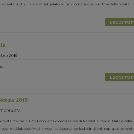
 invita tutti gli amanti del gelato ad un giornata speciale. Una delle novità
.
LEGGI TU
ale
mbre 2019
eo
LEGGI TU
 Natale 2019
mbre 2019
e 11.00 e ore 15.00 | Laboratorio decorazioni di NataleL’albero di Natale della
 essere addobbato!Mettiamogli addosso tante luci scintillanti sopra, sotto, dietr