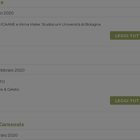
ze
zo 2020
n ICAANE e Alma Mater Studiorum Università di Bologna
LEGGI TU
bbraio 2020
TO
a & Gelato
LEGGI TU
 Carnevale
aio 2020