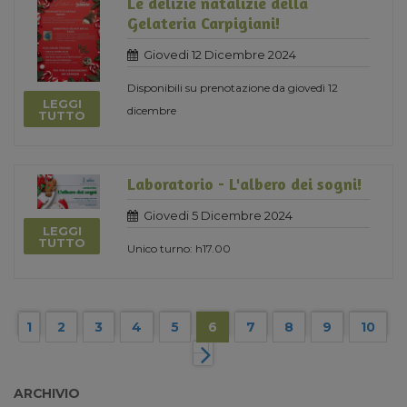
Le delizie natalizie della
Gelateria Carpigiani!
Giovedi 12 Dicembre 2024
Disponibili su prenotazione da giovedì 12
LEGGI
dicembre
TUTTO
Laboratorio - L'albero dei sogni!
Giovedi 5 Dicembre 2024
LEGGI
TUTTO
Unico turno: h17.00
1
2
3
4
5
6
7
8
9
10
ARCHIVIO