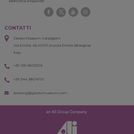
pasticceria artigianale.
CONTATTI
Gelato Museum Carpigiani
Via Emilia, 45 40011 Anzola Emilia (Bologna)
Italy
+39 051 6505306
+39 344 3804701
booking@gelatomuseum.com