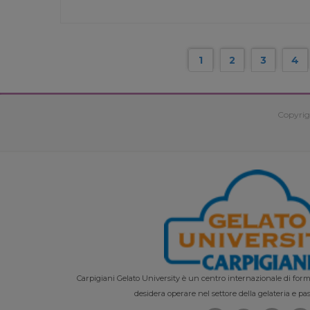
1
2
3
4
Copyrig
Carpigiani Gelato University è un centro internazionale di forma
desidera operare nel settore della gelateria e pas