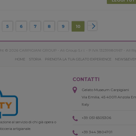
5
6
7
8
9
10
ht © 2026 CARPIGIANI GROUP - Ali Group S.r.l. - P.IVA 13239980967 - All Ri
HOME
STORIA
PRENOTA LA TUA GELATO EXPERIENCE
NEWS&EVE
CONTATTI
Gelato Museum Carpigiani
Via Emilia, 45 40011 Anzola Em
Italy
+39 051 6505306
zione al servizio di chi già opera o
ticceria artigianale.
+39 344 3804701