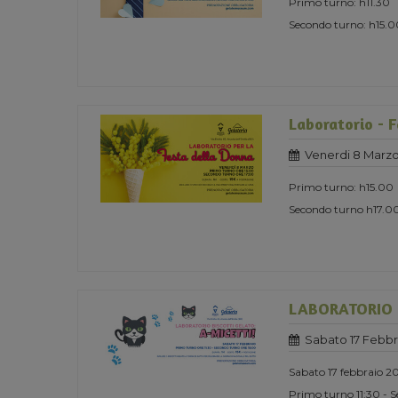
Primo turno: h11.30
Secondo turno: h15.0
Laboratorio - 
Venerdi 8 Marzo
Primo turno: h15.00
Secondo turno h17.0
LABORATORIO B
Sabato 17 Febbr
Sabato 17 febbraio 2
Primo turno 11:30 - 