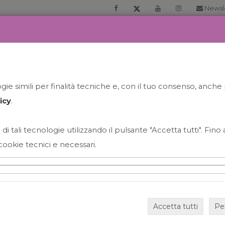
Newsl
RIA
PRENOTA LA TUA GELATO EXPERIENCE
NEWS&EVEN
ie simili per finalità tecniche e, con il tuo consenso, anche 
icy
.
 di tali tecnologie utilizzando il pulsante "Accetta tutti". Fin
cookie tecnici e necessari.
HAPPY HOUR GRECO CON
Accetta tutti
Pe