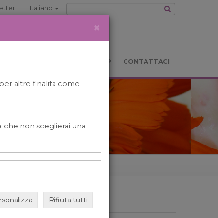
etter
Italiano
×
TS
LOCATION
BOOKSHOP
CONTATTACI
per altre finalità come
o a che non sceglierai una
rsonalizza
Rifiuta tutti
ARCHIVIO