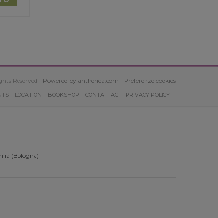
ghts Reserved -
Powered by antherica.com
-
Preferenze cookies
NTS
LOCATION
BOOKSHOP
CONTATTACI
PRIVACY POLICY
ilia (Bologna)