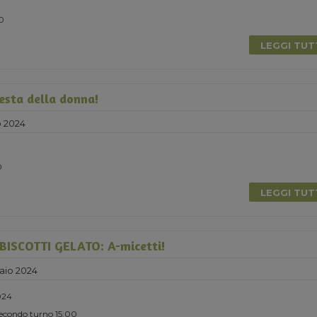
0
LEGGI TU
Festa della donna!
 2024
0
LEGGI TU
ISCOTTI GELATO: A-micetti!
aio 2024
024
Secondo turno 15:00