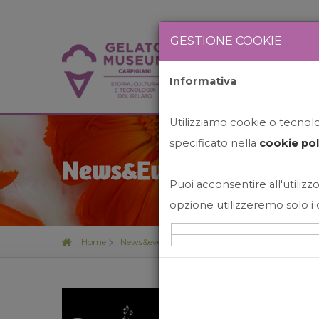
GESTIONE COOKIE
Informativa
HOME
STO
Utilizziamo cookie o tecnolog
specificato nella
cookie pol
News&Events
Puoi acconsentire all'utilizzo
opzione utilizzeremo solo i 
Home
News&events