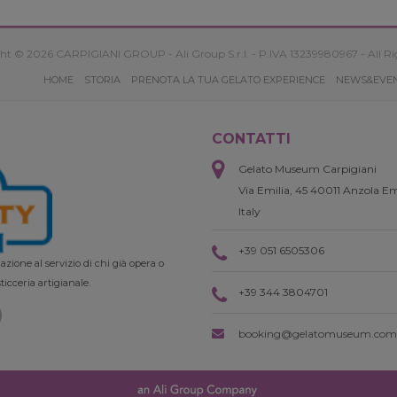
ht © 2026 CARPIGIANI GROUP - Ali Group S.r.l. - P.IVA 13239980967 - All Ri
HOME
STORIA
PRENOTA LA TUA GELATO EXPERIENCE
NEWS&EVE
CONTATTI
Gelato Museum Carpigiani
Via Emilia, 45 40011 Anzola Em
Italy
+39 051 6505306
zione al servizio di chi già opera o
ticceria artigianale.
+39 344 3804701
booking@gelatomuseum.com