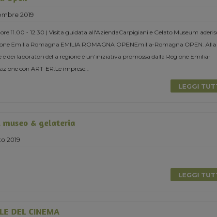
embre 2019
re 11.00 - 12.30 | Visita guidata all'AziendaCarpigiani e Gelato Museum aderi
Regione Emilia Romagna EMILIA ROMAGNA OPENEmilia-Romagna OPEN. Alla
 e dei laboratori della regione è un’iniziativa promossa dalla Regione Emilia-
azione con ART-ER.Le imprese
...
LEGGI TU
a museo & gelateria
to 2019
LEGGI TU
LE DEL CINEMA