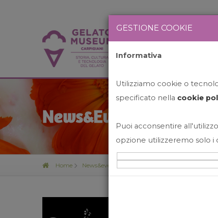
GESTIONE COOKIE
Informativa
HOME
STO
Utilizziamo cookie o tecnolog
specificato nella
cookie pol
News&Events
Puoi acconsentire all'utilizzo
opzione utilizzeremo solo i 
Home
News&events