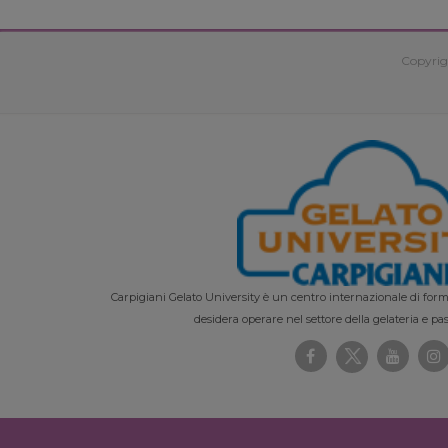
Copyrig
Carpigiani Gelato University è un centro internazionale di forma
desidera operare nel settore della gelateria e pas