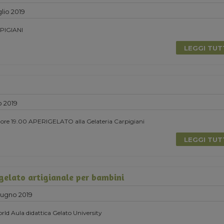
lio 2019
PIGIANI
LEGGI TU
o 2019
le ore 19.00 APERIGELATO alla Gelateria Carpigiani
LEGGI TU
 gelato artigianale per bambini
ugno 2019
ld Aula didattica Gelato University