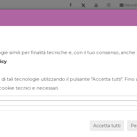
Newsl
RIA
PRENOTA LA TUA GELATO EXPERIENCE
NEWS&EVEN
ie simili per finalità tecniche e, con il tuo consenso, anche 
icy
.
 di tali tecnologie utilizzando il pulsante "Accetta tutti". Fin
cookie tecnici e necessari.
HAPPY HOUR GRECO CON
Accetta tutti
Pe