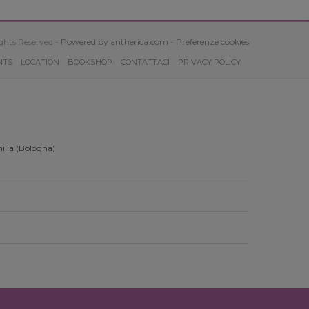
ghts Reserved -
Powered by antherica.com
-
Preferenze cookies
NTS
LOCATION
BOOKSHOP
CONTATTACI
PRIVACY POLICY
ilia (Bologna)