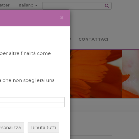
etter
Italiano
×
TS
LOCATION
BOOKSHOP
CONTATTACI
per altre finalità come
o a che non sceglierai una
rsonalizza
Rifiuta tutti
ARCHIVIO