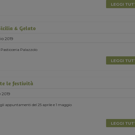
LEGGI TU
icilia & Gelato
io 2019
 Pasticceria Palazzolo
LEGGI TU
e le festività
e 2019
degli appuntamenti del 25 aprile e 1 maggio
LEGGI TU