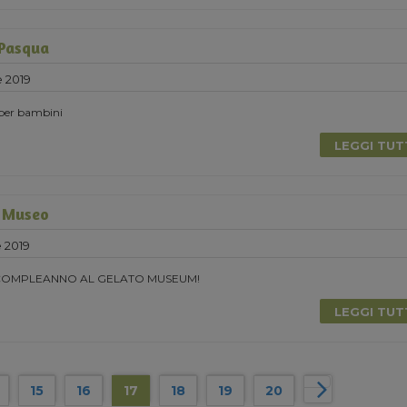
 Pasqua
e 2019
 per bambini
LEGGI TU
 Museo
e 2019
 COMPLEANNO AL GELATO MUSEUM!
LEGGI TU
15
16
17
18
19
20