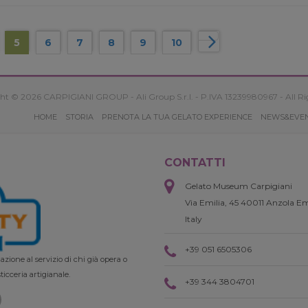
5
6
7
8
9
10
ht © 2026 CARPIGIANI GROUP - Ali Group S.r.l. - P.IVA 13239980967 - All Ri
HOME
STORIA
PRENOTA LA TUA GELATO EXPERIENCE
NEWS&EVE
CONTATTI
Gelato Museum Carpigiani
Via Emilia, 45 40011 Anzola Em
Italy
+39 051 6505306
zione al servizio di chi già opera o
ticceria artigianale.
+39 344 3804701