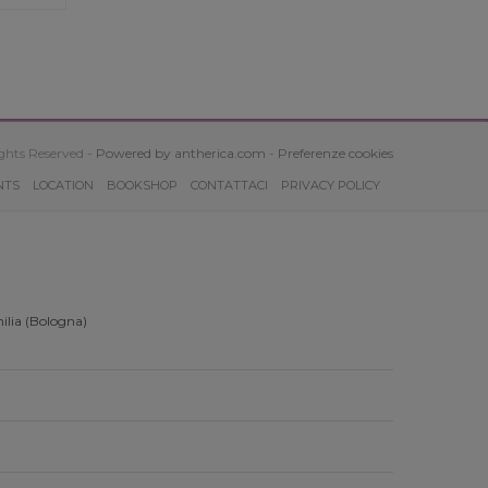
ghts Reserved -
Powered by antherica.com
-
Preferenze cookies
NTS
LOCATION
BOOKSHOP
CONTATTACI
PRIVACY POLICY
ilia (Bologna)