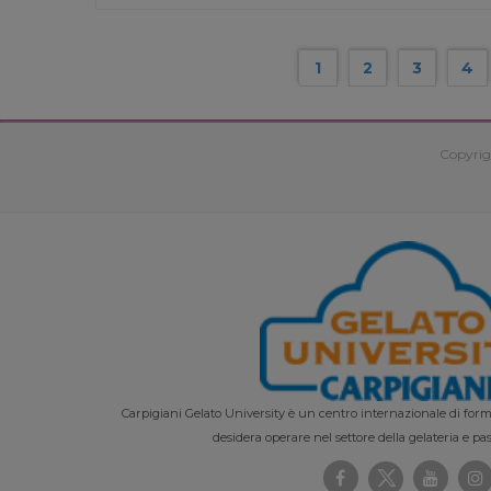
1
2
3
4
Copyrig
Carpigiani Gelato University è un centro internazionale di forma
desidera operare nel settore della gelateria e pas