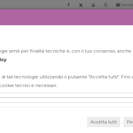
Newsl
RIA
PRENOTA LA TUA GELATO EXPERIENCE
NEWS&EVEN
ie simili per finalità tecniche e, con il tuo consenso, anche 
icy
.
 di tali tecnologie utilizzando il pulsante "Accetta tutti". Fin
cookie tecnici e necessari.
HAPPY HOUR GRECO CON
Accetta tutti
Pe