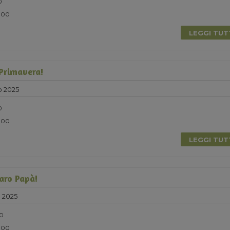
0
5.00
LEGGI TU
 Primavera!
o 2025
0
5.00
LEGGI TU
Caro Papà!
 2025
30
5.00