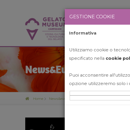
GESTIONE COOKIE
Informativa
HOME
STO
Utilizziamo cookie o tecnolog
specificato nella
cookie pol
News&Events
Puoi acconsentire all'utilizzo
opzione utilizzeremo solo i 
Home
News&events