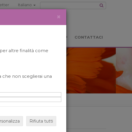
etter
Italiano
×
TS
LOCATION
BOOKSHOP
CONTATTACI
per altre finalità come
o a che non sceglierai una
rsonalizza
Rifiuta tutti
ARCHIVIO