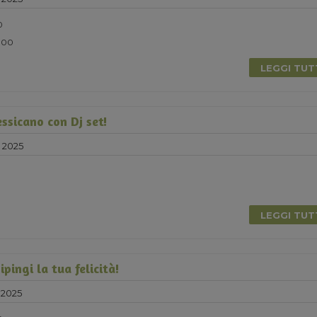
0
5.00
LEGGI TU
sicano con Dj set!
e 2025
LEGGI TU
pingi la tua felicità!
 2025