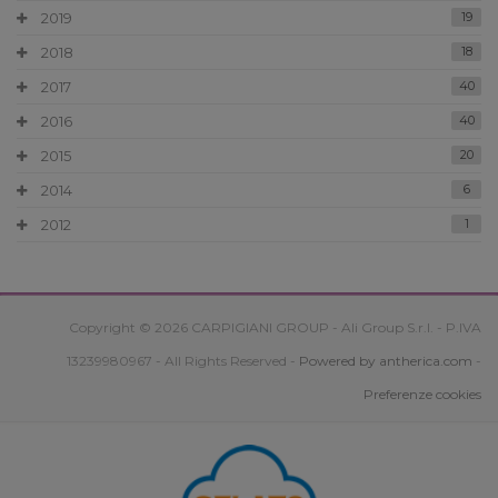
2019
19
2018
18
2017
40
2016
40
2015
20
2014
6
2012
1
Copyright © 2026 CARPIGIANI GROUP - Ali Group S.r.l. - P.IVA
13239980967 - All Rights Reserved -
Powered by antherica.com
-
Preferenze cookies