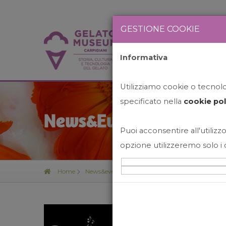
GESTIONE COOKIE
Informativa
HOME
STO
Utilizziamo cookie o tecnolog
specificato nella
cookie pol
News&Events
Puoi acconsentire all'utilizzo
opzione utilizzeremo solo i 
Home
News&events