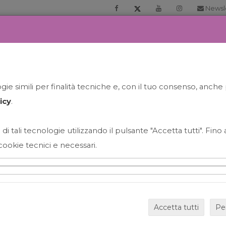
Newsl
RIA
PRENOTA LA TUA GELATO EXPERIENCE
NEWS&EVEN
ie simili per finalità tecniche e, con il tuo consenso, anche 
icy
.
 di tali tecnologie utilizzando il pulsante "Accetta tutti". Fin
cookie tecnici e necessari.
HAPPY HOUR GRECO CON
Accetta tutti
Pe