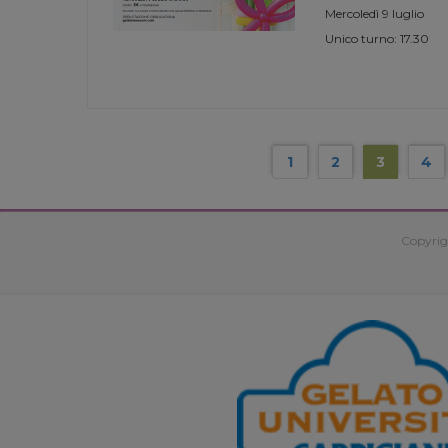
Mercoledì 9 luglio
Unico turno: 17.30
1
2
3
4
Copyrig