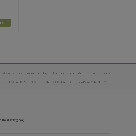
TTO
ghts Reserved -
Powered by antherica.com
-
Preferenze cookies
NTS
LOCATION
BOOKSHOP
CONTATTACI
PRIVACY POLICY
ilia (Bologna)