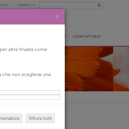
etter
Italiano
×
TS
LOCATION
BOOKSHOP
CONTATTACI
per altre finalità come
o a che non sceglierai una
rsonalizza
Rifiuta tutti
ARCHIVIO