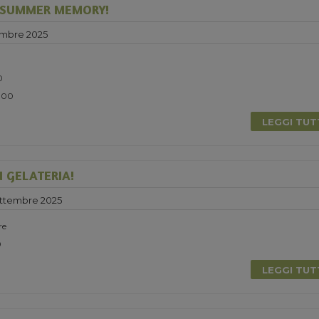
 SUMMER MEMORY!
embre 2025
0
5.00
LEGGI TU
N GELATERIA!
ettembre 2025
re
0
LEGGI TU