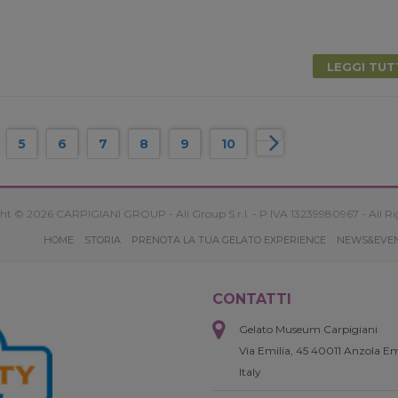
LEGGI TU
5
6
7
8
9
10
ht © 2026 CARPIGIANI GROUP - Ali Group S.r.l. - P.IVA 13239980967 - All Ri
HOME
STORIA
PRENOTA LA TUA GELATO EXPERIENCE
NEWS&EVE
CONTATTI
Gelato Museum Carpigiani
Via Emilia, 45 40011 Anzola Em
Italy