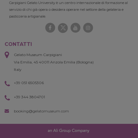
Carpigiani Gelato University è un centro internazionale di formazione al
servizio di chi già opera o desidera operare nel settore della gelateria e
pasticceria artigianale.
CONTATTI
Gelato Museum Carpigiani
Via Emilia, 45 40011 Anzola Emilia (Bologna)
Italy
+39 051 6505306
+39 344 3804701
booking@gelatomuseum.com