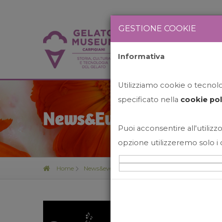
GESTIONE COOKIE
Informativa
HOME
STO
Utilizziamo cookie o tecnolog
specificato nella
cookie pol
News&Events
Puoi acconsentire all'utilizzo
opzione utilizzeremo solo i 
Home
News&events