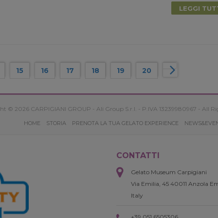
LEGGI TU
15
16
17
18
19
20
ht © 2026 CARPIGIANI GROUP - Ali Group S.r.l. - P.IVA 13239980967 - All Ri
HOME
STORIA
PRENOTA LA TUA GELATO EXPERIENCE
NEWS&EVE
CONTATTI
Gelato Museum Carpigiani
Via Emilia, 45 40011 Anzola Em
Italy
+39 051 6505306