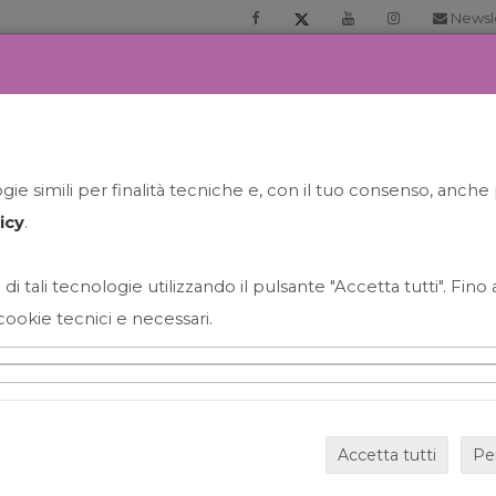
Newsl
RIA
PRENOTA LA TUA GELATO EXPERIENCE
NEWS&EVEN
ie simili per finalità tecniche e, con il tuo consenso, anche 
icy
.
 di tali tecnologie utilizzando il pulsante "Accetta tutti". Fin
cookie tecnici e necessari.
HAPPY HOUR GRECO CON
Accetta tutti
Pe