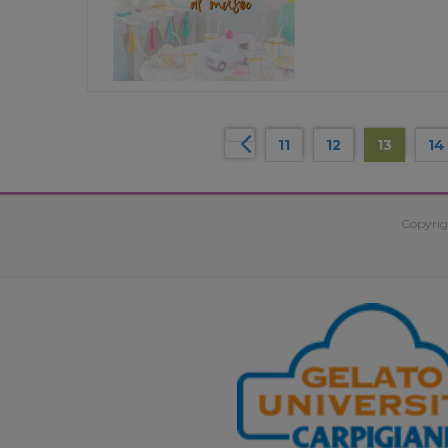
11
12
13
14
Copyrig