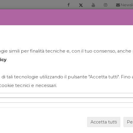
Newsl
RIA
PRENOTA LA TUA GELATO EXPERIENCE
NEWS&EVEN
ie simili per finalità tecniche e, con il tuo consenso, anche 
icy
.
 di tali tecnologie utilizzando il pulsante "Accetta tutti". Fin
cookie tecnici e necessari.
HAPPY HOUR GRECO CON
Accetta tutti
Pe