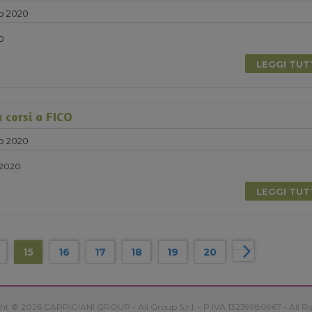
o 2020
20
LEGGI TU
 corsi a FICO
o 2020
 2020
LEGGI TU
15
16
17
18
19
20
ht © 2026 CARPIGIANI GROUP - Ali Group S.r.l. - P.IVA 13239980967 - All Ri