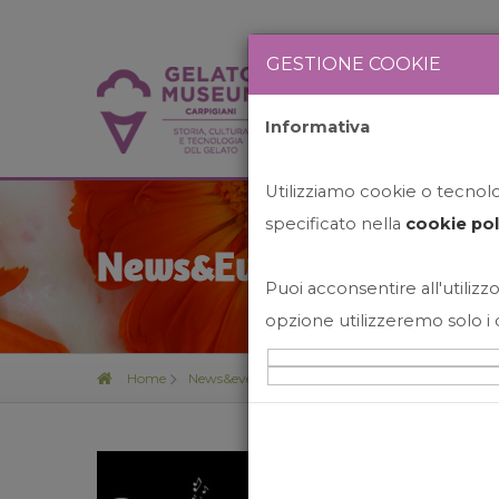
GESTIONE COOKIE
Informativa
HOME
STO
Utilizziamo cookie o tecnolog
specificato nella
cookie pol
News&Events
Puoi acconsentire all'utilizzo
opzione utilizzeremo solo i 
Home
News&events