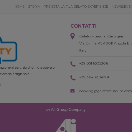
HOME
STORIA
PRENOTA LA TUA GELATO EXPERIENCE
NEWS&EVE
CONTATTI
Gelato Museum Carpigiani
Via Emilia, 45 40011 Anzola Em
Italy
+39 051 6505306
zione al servizio di chi già opera o
ticceria artigianale.
+39 344 3804701
booking@gelatomuseum.com