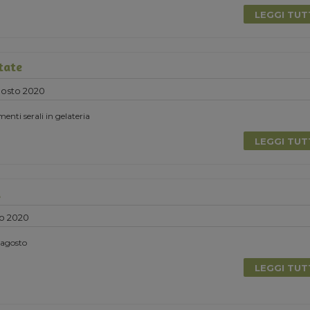
LEGGI TU
tate
gosto 2020
nti serali in gelateria
LEGGI TU
a
o 2020
i agosto
LEGGI TU