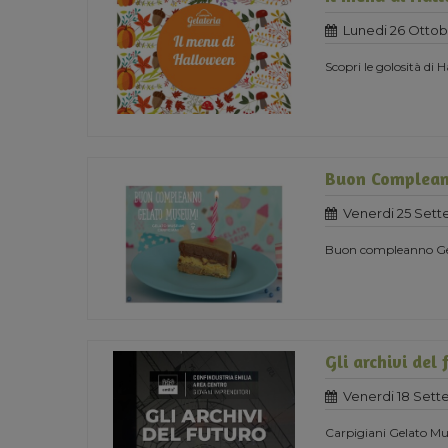
Lunedi 26 Ottob
Scopri le golosità di
Buon Complea
Venerdi 25 Set
Buon compleanno G
Gli archivi del 
Venerdi 18 Set
Carpigiani Gelato Mus