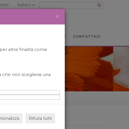
etter
Italiano
×
TS
LOCATION
BOOKSHOP
CONTATTACI
per altre finalità come
o a che non sceglierai una
rsonalizza
Rifiuta tutti
ARCHIVIO