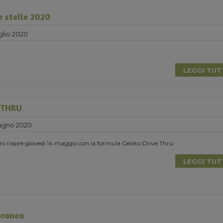
e stelle 2020
glio 2020
LEGGI TU
-THRU
ugno 2020
ni riapre giovedi 14 maggio con la formula Gelato Drive Thru
LEGGI TU
oranea