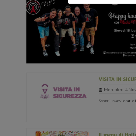
VISITA IN SIC
Mercoledi 4 No
Scopri i nuovi orari e
Il menu di Hal