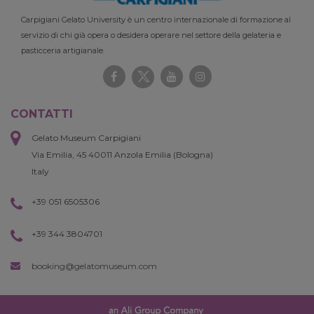
Carpigiani Gelato University è un centro internazionale di formazione al
servizio di chi già opera o desidera operare nel settore della gelateria e
pasticceria artigianale.
CONTATTI
Gelato Museum Carpigiani
Via Emilia, 45 40011 Anzola Emilia (Bologna)
Italy
+39 051 6505306
+39 344 3804701
booking@gelatomuseum.com