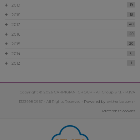
2019
19
2018
18
2017
40
2016
40
2015
20
2014
6
2012
1
Copyright © 2026 CARPIGIANI GROUP - Ali Group S.r.l. - P.IVA
13239980967 - All Rights Reserved -
Powered by antherica.com
-
Preferenze cookies