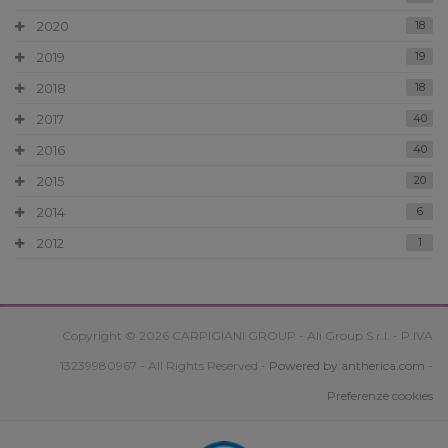
2020
18
2019
19
2018
18
2017
40
2016
40
2015
20
2014
6
2012
1
Copyright © 2026 CARPIGIANI GROUP - Ali Group S.r.l. - P.IVA
13239980967 - All Rights Reserved -
Powered by antherica.com
-
Preferenze cookies