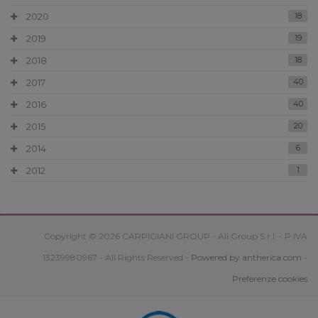
2020
18
2019
19
2018
18
2017
40
2016
40
2015
20
2014
6
2012
1
Copyright © 2026 CARPIGIANI GROUP - Ali Group S.r.l. - P.IVA
13239980967 - All Rights Reserved -
Powered by antherica.com
-
Preferenze cookies