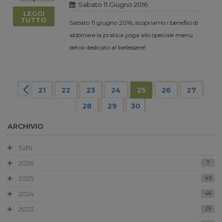
Sabato 11 Giugno 2016
LEGGI
TUTTO
Sabato 11 giugno 2016, scopriamo i benefici di
abbinare la pratica yoga allo speciale menù
detox dedicato al bellessere!
21
22
23
24
25
26
27
28
29
30
ARCHIVIO
Tutti
2026
7
2025
49
2024
46
2023
29