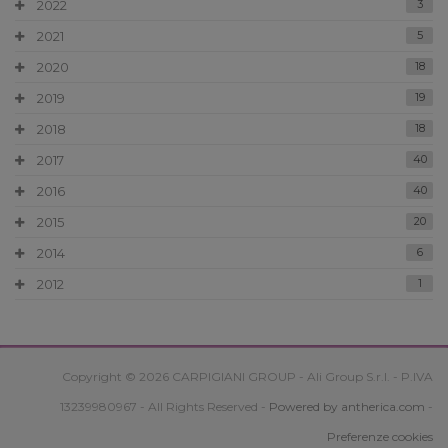
2022
3
2021
5
2020
18
2019
19
2018
18
2017
40
2016
40
2015
20
2014
6
2012
1
Copyright © 2026 CARPIGIANI GROUP - Ali Group S.r.l. - P.IVA
13239980967 - All Rights Reserved -
Powered by antherica.com
-
Preferenze cookies