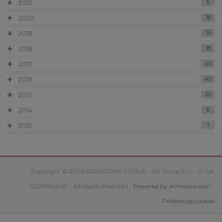
2021
5
2020
18
2019
19
2018
18
2017
40
2016
40
2015
20
2014
6
2012
1
Copyright © 2026 CARPIGIANI GROUP - Ali Group S.r.l. - P.IVA
13239980967 - All Rights Reserved -
Powered by antherica.com
-
Preferenze cookies