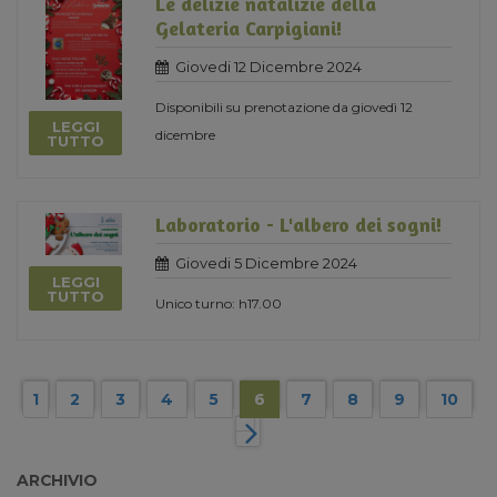
Le delizie natalizie della
Gelateria Carpigiani!
Giovedi 12 Dicembre 2024
Disponibili su prenotazione da giovedì 12
LEGGI
dicembre
TUTTO
Laboratorio - L'albero dei sogni!
Giovedi 5 Dicembre 2024
LEGGI
TUTTO
Unico turno: h17.00
1
2
3
4
5
6
7
8
9
10
ARCHIVIO