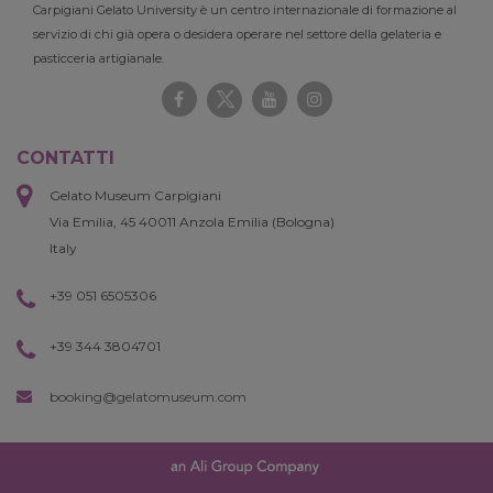
Carpigiani Gelato University è un centro internazionale di formazione al
servizio di chi già opera o desidera operare nel settore della gelateria e
pasticceria artigianale.
CONTATTI
Gelato Museum Carpigiani
Via Emilia, 45 40011 Anzola Emilia (Bologna)
Italy
+39 051 6505306
+39 344 3804701
booking@gelatomuseum.com